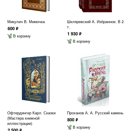
Микулич В. Мимочка
Шкляревский А. Избранное. В 2
т.
600
ф
1 930
ф
В корзину
В корзину
Офтердингер Карл. Сказки
Проханов А. А. Русский камень
(Мастера книжной
800
ф
иллюстрации)
В корзину
2 500
ф