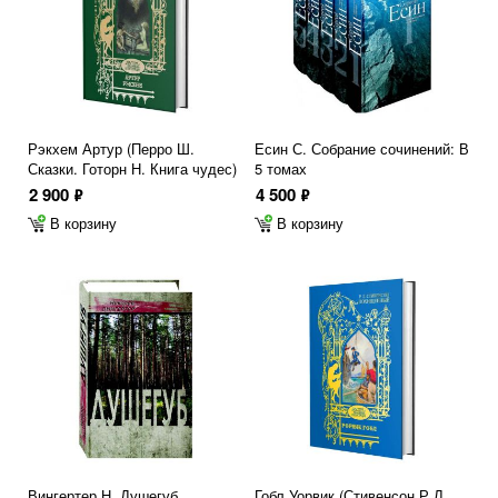
Рэкхем Артур (Перро Ш.
Есин С. Собрание сочинений: В
Сказки. Готорн Н. Книга чудес)
5 томах
2 900
4 500
ф
ф
В корзину
В корзину
Вингертер Н. Душегуб
Гобл Уорвик (Стивенсон Р.Л.