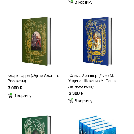
В корзину
Кларк Гарри (Эдгар Алан По.
Юлиус Хёппнер (Фуке М.
Рассказы)
Ундина. Шекспир У. Сон в
летнюю ночь)
3 000
ф
2 300
ф
В корзину
В корзину