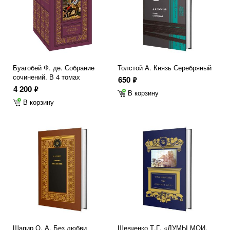
Буагобей Ф. де. Собрание
Толстой А. Князь Серебряный
сочинений. В 4 томах
650
ф
4 200
ф
В корзину
В корзину
Шапир О. А. Без любви
Шевченко Т.Г. «ДУМЫ МОИ,