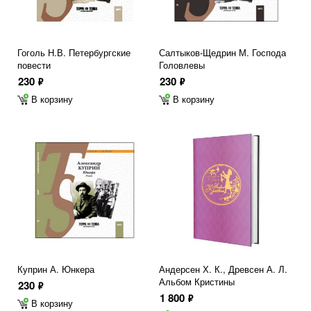
Гоголь Н.В. Петербургские
Салтыков-Щедрин М. Господа
повести
Головлевы
230
230
ф
ф
В корзину
В корзину
Куприн А. Юнкера
Андерсен Х. К., Древсен А. Л.
Альбом Кристины
230
ф
1 800
ф
В корзину