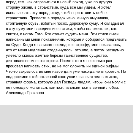
перед тем, как отправиться в новый поход, уже по другую
сторону жизни, в странствие, куда все мы уйдем. Я хотел
использовать эту передышку, чтобы приготовить себя к
странствию. Привести в порядок изношенную амуницию,
стоптанную обувь, избитый посох, дорожную суму. Я складывал
в эту суму мои народившиеся стихи, чтобы положить их, как
свитки, к ногам Того, Кто станет судить меня. Эти стихи были
написанными мной показаниями, которые я собирался предъявить
на Суде. Когда я написал последнюю строфу, мне показалось,
что от меня медленно отодвинулось, отошло, а потом бесшумно
улетело сквозь желтые березы таинственное существо,
диктовавшее мне эти строки. После этого я несколько раз
пробовал написать стих, но не мог сложить ни единой рифмы.
Что-то закрылось во мне навсегда и уже никогда не откроется. Но
содержимое этой потаенной шкатулки я запечатлел в стихах, —
странная форма, которую дал Господь людям, чтобы они могли с
ее помощью молиться, каяться, изъясняться в вечной любви.
Александр Проханов