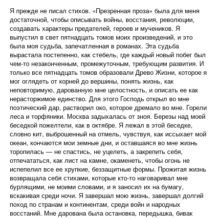
Я прежде не писал стихов. «Презренная проза» была для меня
достаточной, чтобы описывать войны, восстания, революции,
создавать характеры предателей, героев и мучеников. Я
выпустил в свет пятнадцать томов моих произведений, и это
была моя судьба, запечатленная в романах. Эта судьба
вырастала постепенно, как стебель, где каждый новый побег был
чем-то незаконченным, промежуточным, требующим развития. И
только все пятнадцать томов образовали Древо Жизни, которое я
мог оглядеть от корней до вершины, понять жизнь, как
неповторимую, дарованную мне целостность, и описать ее как
нерасторжимое единство. Для этого Господь открыл во мне
поэтический дар, растворил око, которое дремало во мне. Горели
леса и торфяники. Москва задыхалась от зноя. Березы над моей
беседкой пожелтели, как в октябре. Я лежал в этой беседке,
словно кит, выброшенный на отмель, чувствуя, как иссыхает мой
океан, кончаются мои земные дни, и оставшаяся во мне жизнь
торопилась — не спастись, не уцелеть, а закрепить себя,
отпечататься, как лист на камне, окаменеть, чтобы огонь не
испепелил все ее хрупкие, беззащитные формы. Прожитая жизнь
возвращала себя стихами, которые кто-то наговаривал мне
бурлящими, не моими словами, и я заносил их на бумагу,
вскакивая среди ночи. Я завершал мою жизнь, завершал долгий
поход по странам и континентам, среди войн и народных
восстаний. Мне дарована была остановка, передышка, бивак