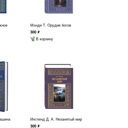
жное
Мэнди Т. Орудие богов
300
ф
В корзину
машина
Ингленд Д. А. Незанятый мир
300
ф