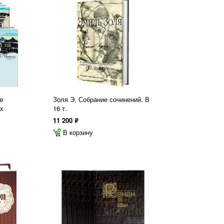
е
Золя Э. Собрание сочинений. В
ах
16 т.
11 200
ф
В корзину