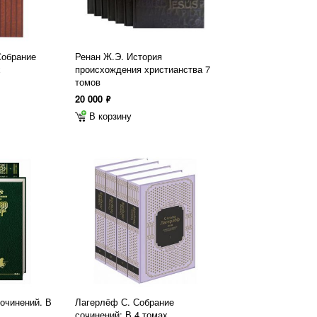
Собрание
Ренан Ж.Э. История
х
происхождения христианства 7
томов
20 000
ф
В корзину
сочинений. В
Лагерлёф С. Собрание
сочинений: В 4 томах