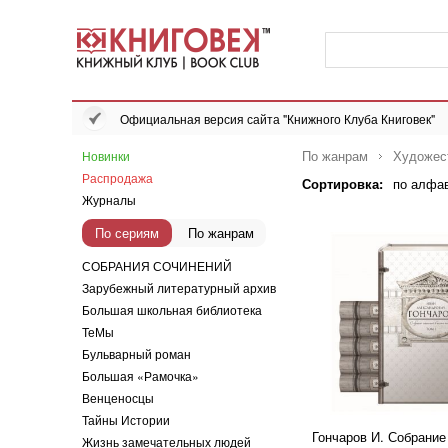
Официальная версия сайта "Книжного Клуба Книговек"
По жанрам
Художес
Новинки
Распродажа
Сортировка:
по алфа
Журналы
По сериям
По жанрам
СОБРАНИЯ СОЧИНЕНИЙ
Зарубежный литературный архив
Большая школьная библиотека
ТеМы
Бульварный роман
Большая «Рамочка»
Венценосцы
Тайны Истории
Гончаров И. Собрание
Жизнь замечательных людей