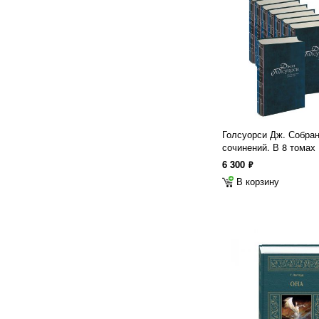
Голсуорси Дж. Собра
сочинений. В 8 томах
6 300
ф
В корзину