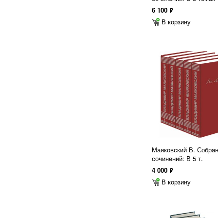
6 100
ф
В корзину
Маяковский В. Собра
сочинений: В 5 т.
4 000
ф
В корзину