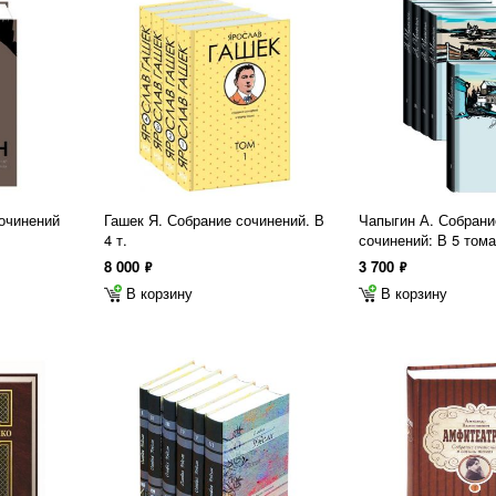
очинений
Гашек Я. Собрание сочинений. В
Чапыгин А. Собрани
4 т.
сочинений: В 5 том
8 000
3 700
ф
ф
В корзину
В корзину