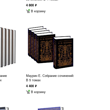
4 800
ф
В корзину
рание
Маурин Е. Собрание сочинений:
ах
В 5 томах
4 400
ф
В корзину