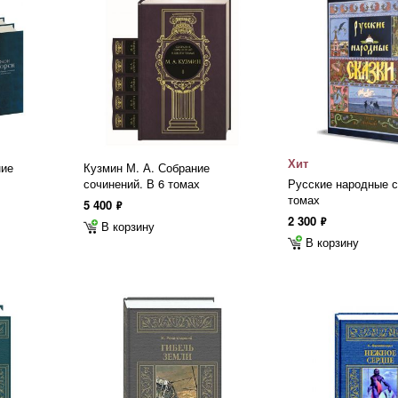
Хит
ние
Кузмин М. А. Собрание
сочинений. В 6 томах
Русские народные с
томах
5 400
ф
2 300
ф
В корзину
В корзину