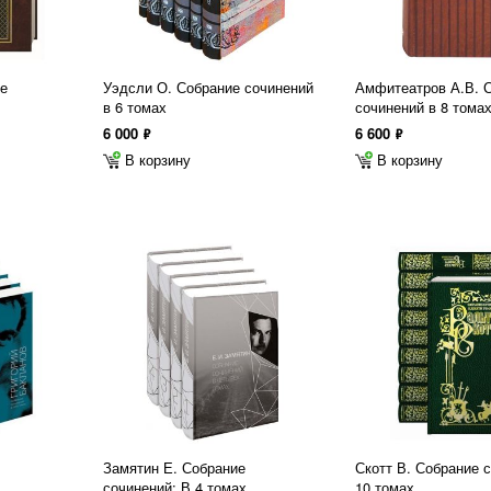
ие
Уэдсли О. Собрание сочинений
Амфитеатров А.В. 
в 6 томах
сочинений в 8 тома
6 000
6 600
ф
ф
В корзину
В корзину
Замятин Е. Собрание
Скотт В. Собрание 
сочинений: В 4 томах
10 томах