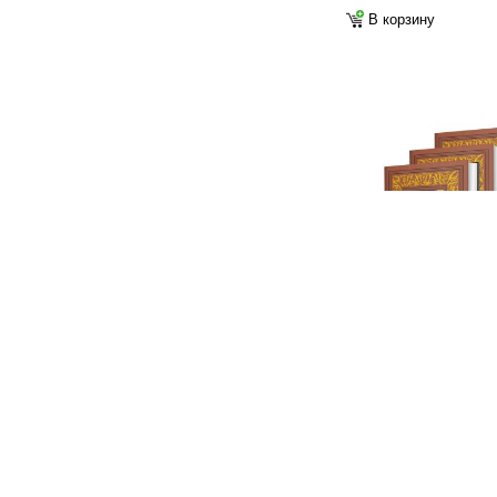
В корзину
Головачев В. Избран
сочинений. В 3 т.
2 900
ф
В корзину