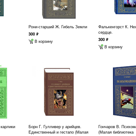
Рони-старший Ж. Гибель Земли
Фалькенгорст К. Не
сердце.
300
ф
300
ф
В корзину
В корзину
 карлики
Борн Г. Гулливер у арийцев.
Гончаров В. Психо
Единственный и гестапо (Малая
(Малая библиотека