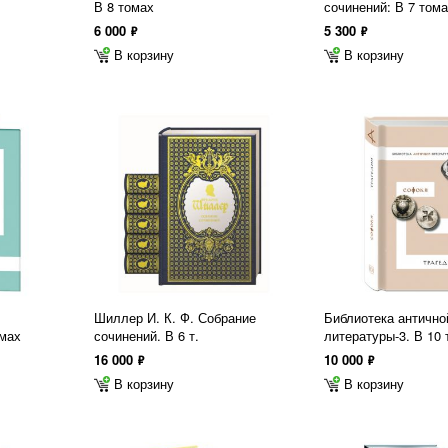
В 8 томах
сочинений: В 7 том
6 000
5 300
ф
ф
В корзину
В корзину
Шиллер И. К. Ф. Собрание
Библиотека антично
омах
сочинений. В 6 т.
литературы-3. В 10
16 000
10 000
ф
ф
В корзину
В корзину