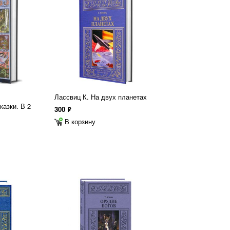
Лассвиц К. На двух планетах
казки. В 2
300
ф
В корзину