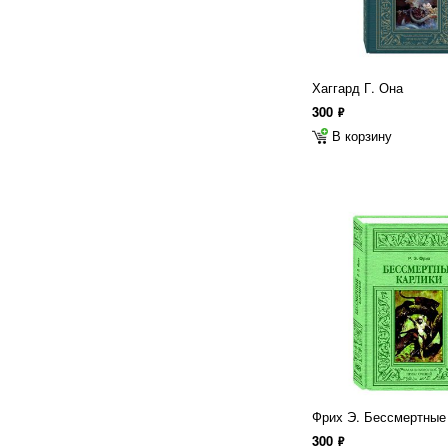
Хаггард Г. Она
300
ф
В корзину
Фрих Э. Бессмертные
300
ф