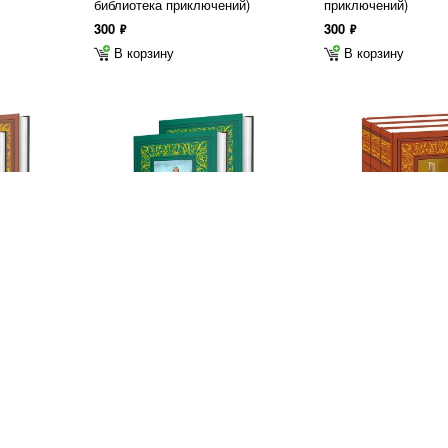
библиотека приключений)
приключений)
300
300
ф
ф
В корзину
В корзину
ные
Гофман Генрих Б. Избранное. В
Безуглов А. А. Избр
2 томах
томах
2 050
2 200
ф
ф
В корзину
В корзину
Показать еще