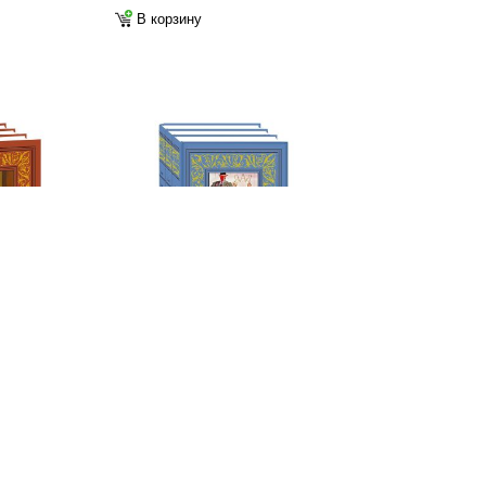
В корзину
анное: В 3
Филлипс-Оппенгейм Э.
Сочинения. В 3 т.
2 900
ф
В корзину