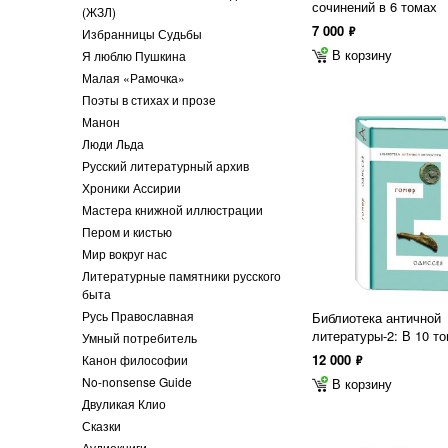
сочинений в 6 томах
(ЖЗЛ)
7 000
ф
Избранницы Судьбы
В корзину
Я люблю Пушкина
Малая «Рамочка»
Поэты в стихах и прозе
Манон
Люди Льда
Русский литературный архив
Хроники Ассирии
Мастера книжной иллюстрации
Пером и кистью
Мир вокруг нас
Литературные памятники русского
быта
Русь Православная
Библиотека античной
литературы-2: В 10 т
Умный потребитель
12 000
Канон философии
ф
No-nonsense Guide
В корзину
Двуликая Клио
Сказки
Аудиокниги