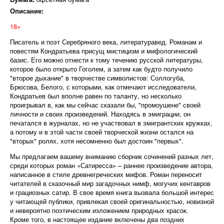
Описание:
18+
Писатель и поэт Серебряного века, литературавед. Романам и
повестям Кондратьева присущ мистицизм и мифологический
базис. Его можно отнести к тому течению русской литературы,
которое было открыто Гоголем, а затем как будто получило
"второе дыхание" в творчестве символистов: Соллогуба,
Брюсова, Белого, с которыми, как отмечают исследователи,
Кондратьев был вполне равен по таланту, но несколько
проигрывал в, как мы сейчас сказали бы, "промоушене" своей
личности и своих произведений. Находясь в эмиграции, он
печатался в журналах, но не участвовал в эмигрантских кружках,
а потому и в этой части своей творческой жизни остался на
"вторых" ролях, хотя несомненно был достоин "первых".
Мы предлагаем вашему вниманию сборник сочинений разных лет,
среди которых роман «Сатиресса» – раннее произведение автора,
написанное в стиле древнегреческих мифов. Роман переносит
читателей в сказочный мир загадочных нимф, могучих кентавров
и грациозных сатир. В свое время книга вызвала большой интерес
у читающей публики, привлекая своей оригинальностью, новизной
и невероятно поэтическим изложением природных красок.
Кроме того, в настоящее издание включены два поздних