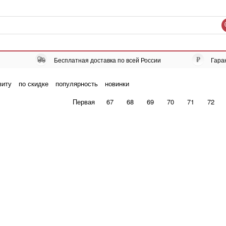
Бесплатная доставка по всей России
Гара
виту
по скидке
популярность
новинки
Первая
67
68
69
70
71
72