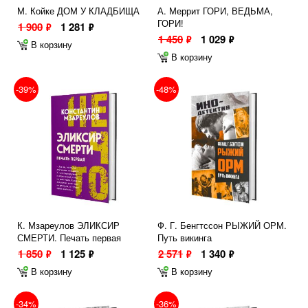
М. Койке ДОМ У КЛАДБИЩА
А. Меррит ГОРИ, ВЕДЬМА,
ГОРИ!
1 900
1 281
ф
ф
1 450
1 029
ф
ф
В корзину
В корзину
-39%
-48%
К. Мзареулов ЭЛИКСИР
Ф. Г. Бенгтссон РЫЖИЙ ОРМ.
СМЕРТИ. Печать первая
Путь викинга
1 850
1 125
2 571
1 340
ф
ф
ф
ф
В корзину
В корзину
-34%
-36%