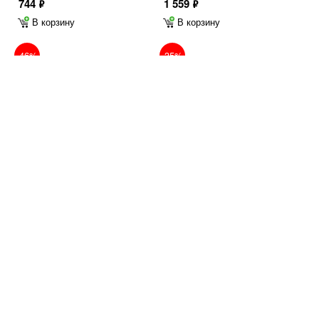
744
1 559
ф
ф
В корзину
В корзину
-46%
-35%
Дж. Керш НОЧЬ И ГОРОД
М. Михеев ТАЙНА БЕЛОГО
ПЯТНА
2 351
1 263
ф
ф
1 500
977
ф
ф
В корзину
В корзину
-37%
-38%