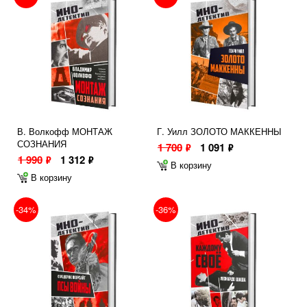
В. Волкофф МОНТАЖ
Г. Уилл ЗОЛОТО МАККЕННЫ
СОЗНАНИЯ
1 700
1 091
ф
ф
1 990
1 312
ф
ф
В корзину
В корзину
-34%
-36%