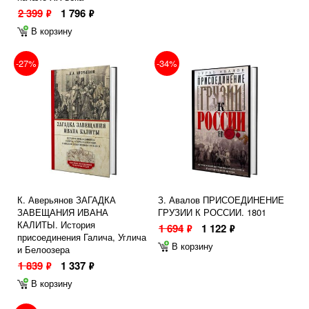
2 399
1 796
ф
ф
В корзину
-27%
-34%
К. Аверьянов ЗАГАДКА
З. Авалов ПРИСОЕДИНЕНИЕ
ЗАВЕЩАНИЯ ИВАНА
ГРУЗИИ К РОССИИ. 1801
КАЛИТЫ. История
1 694
1 122
ф
ф
присоединения Галича, Углича
В корзину
и Белоозера
1 839
1 337
ф
ф
В корзину