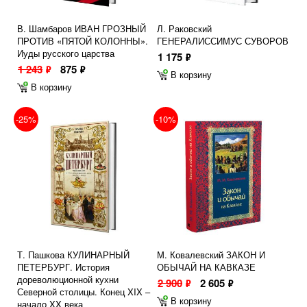
В. Шамбаров ИВАН ГРОЗНЫЙ
Л. Раковский
ПРОТИВ «ПЯТОЙ КОЛОННЫ».
ГЕНЕРАЛИССИМУС СУВОРОВ
Иуды русского царства
1 175
ф
1 243
875
ф
ф
В корзину
В корзину
-25%
-10%
Т. Пашкова КУЛИНАРНЫЙ
М. Ковалевский ЗАКОН И
ПЕТЕРБУРГ. История
ОБЫЧАЙ НА КАВКАЗЕ
дореволюционной кухни
2 900
2 605
ф
ф
Северной столицы. Конец XIX –
В корзину
начало XX века