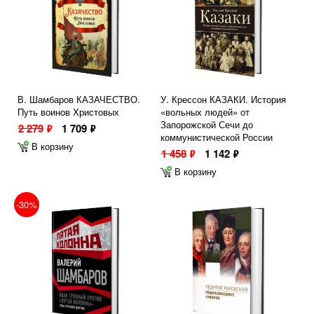
В. Шамбаров КАЗАЧЕСТВО.
У. Крессон КАЗАКИ. История
Путь воинов Христовых
«вольных людей» от
Запорожской Сечи до
2 279
1 709
ф
ф
коммунистической России
В корзину
1 458
1 142
ф
ф
В корзину
-30%