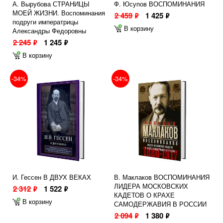
А. Вырубова СТРАНИЦЫ
Ф. Юсупов ВОСПОМИНАНИЯ
МОЕЙ ЖИЗНИ. Воспоминания
2 459
1 425
ф
ф
подруги императрицы
В корзину
Александры Федоровны
2 245
1 245
ф
ф
В корзину
-34%
-34%
И. Гессен В ДВУХ ВЕКАХ
В. Маклаков ВОСПОМИНАНИЯ
ЛИДЕРА МОСКОВСКИХ
2 312
1 522
ф
ф
КАДЕТОВ О КРАХЕ
В корзину
САМОДЕРЖАВИЯ В РОССИИ
2 094
1 380
ф
ф