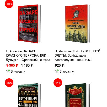
-13%
Г. Аронсон НА ЗАРЕ
Н. Черушев ЖИЗНЬ ВОЕННОЙ
КРАСНОГО ТЕРРОРА. ВЧК –
ЭЛИТЫ. За фасадом
Бутырки – Орловский централ
благополучия. 1918–1953
1 365
1 185
920
ф
ф
ф
В корзину
В корзину
-36%
-44%