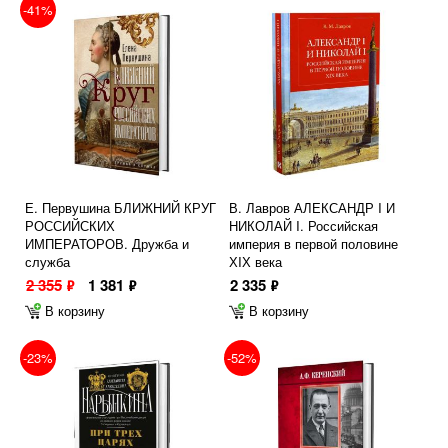
-41%
Е. Первушина БЛИЖНИЙ КРУГ
В. Лавров АЛЕКСАНДР I И
РОССИЙСКИХ
НИКОЛАЙ I. Российская
ИМПЕРАТОРОВ. Дружба и
империя в первой половине
служба
ХIХ века
2 355
1 381
2 335
ф
ф
ф
В корзину
В корзину
-23%
-52%