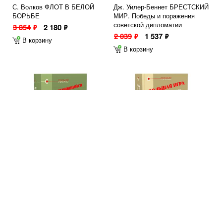
С. Волков ФЛОТ В БЕЛОЙ
Дж. Уилер-Беннет БРЕСТСКИЙ
БОРЬБЕ
МИР. Победы и поражения
советской дипломатии
3 854
2 180
ф
ф
2 039
1 537
ф
ф
В корзину
В корзину
М. Дж. Карлей
М. Дж. Карлей «БОЛЬШАЯ
НЕСОСТОЯВШИЙСЯ СОЮЗ
ИГРА» СТАЛИНА. Война и
СТАЛИНА. Борьба за
нейтралитет. 1939–1941
коллективную безопасность.
4 180
ф
1936–1939
В корзину
3 980
ф