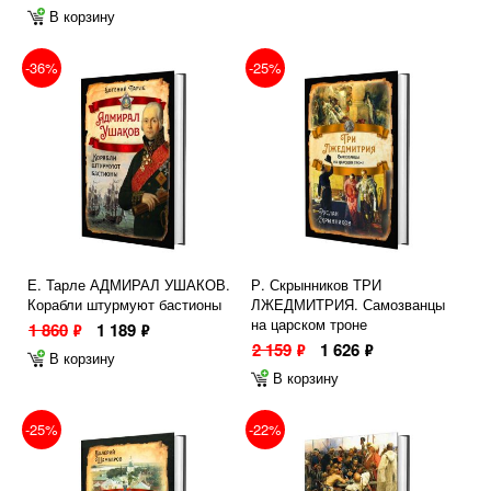
В корзину
-36%
-25%
Е. Тарле АДМИРАЛ УШАКОВ.
Р. Скрынников ТРИ
Корабли штурмуют бастионы
ЛЖЕДМИТРИЯ. Самозванцы
на царском троне
1 860
1 189
ф
ф
2 159
1 626
ф
ф
В корзину
В корзину
-25%
-22%