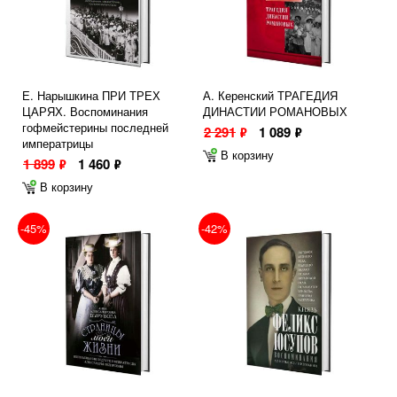
Е. Нарышкина ПРИ ТРЕХ
А. Керенский ТРАГЕДИЯ
ЦАРЯХ. Воспоминания
ДИНАСТИИ РОМАНОВЫХ
гофмейстерины последней
2 291
1 089
ф
ф
императрицы
В корзину
1 899
1 460
ф
ф
В корзину
-45%
-42%