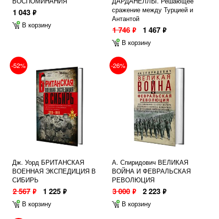
ВОСПОМИНАНИЯ
ДАРДАНЕЛЛЫ. Решающее
сражение между Турцией и
1 043
ф
Антантой
В корзину
1 746
1 467
ф
ф
В корзину
-52%
-26%
Дж. Уорд БРИТАНСКАЯ
А. Спиридович ВЕЛИКАЯ
ВОЕННАЯ ЭКСПЕДИЦИЯ В
ВОЙНА И ФЕВРАЛЬСКАЯ
СИБИРЬ
РЕВОЛЮЦИЯ
2 567
1 225
3 000
2 223
ф
ф
ф
ф
В корзину
В корзину