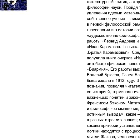
литературный критик, автор
философии науки. Пройдя 
увлечения идеями материа
собственное учение —лим
в первой философской рабо
гносеологии и в истории п
«художественно-философск
работы «Леонид Андреев и 
«Иван Карамазов. Попытка
„Братья Карамазовы“». Сре
получила книга очерков «Н
автобиографическая повест
«Биармия». Его работы выс
Валерий Брюсов, Павел Баж
была издана в 1912 году. 
познания, позволяя читате
ее историей, терминологич
важнейших понятий и закон
Френсисом Бэконом. Читате
и философское мышление; к
истинным выводам, какие — 
в разных отраслях знания; 
каковы критерии установле
логики находятся с процес
мысли Жакова, человеческо