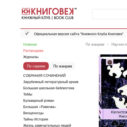
Официальная версия сайта "Книжного Клуба Книговек"
По жанрам
Научно-п
Новинки
Распродажа
Журналы
По сериям
По жанрам
СОБРАНИЯ СОЧИНЕНИЙ
Зарубежный литературный архив
Большая школьная библиотека
ТеМы
Бульварный роман
Большая «Рамочка»
Венценосцы
Тайны Истории
Жизнь замечательных людей