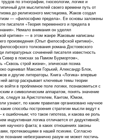
 трудов по этнографии, гносеологии, логике и
типичный для мыслителей своего времени путь от
лизма до религиозного мистицизма, Жаков создал
итизм — «философию предела». Ее основы заложены
те писателя «Теория переменного и предела в
ознания». Немало внимания он уделял
ой критике» — в этом жанре Жаковым написаны
его произведения (Опыт философской критики)»,
 философского толкования романа Достоевского
ди литературных сочинений писателя известность
а Север в поисках за Памом Бурмортом»,
ь «Сквозь строй жизни», эпическая поэма
око оценивал Максим Горький, Александр Блок,
ов и другие литераторы. Книга «Логика» впервые
В ней автор раскрывает ключевые темы теории
лю войти в проблемное поле логики, познакомиться с
еским и символическим аппаратом, понять значение
ов, следуя за Аристотелем, Кантом, Юмом,
ли узнают, по каким правилам организовано научное
акие способы построения стратегии мысли ведут к
к ошибочным; что такое гипотеза, и какова ее роль
чем индуктивная логика отличается от дедуктивной;
ния научного факта; в каких отношениях законы
сами, протекающими в нашей психике. Согласно
е познание небезгранично разум не может постичь