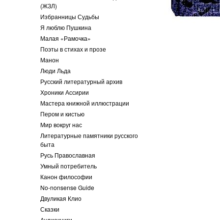
(ЖЗЛ)
Избранницы Судьбы
Я люблю Пушкина
Малая «Рамочка»
Поэты в стихах и прозе
Манон
Люди Льда
Русский литературный архив
Хроники Ассирии
Мастера книжной иллюстрации
Пером и кистью
Мир вокруг нас
Литературные памятники русского
быта
Русь Православная
Умный потребитель
Канон философии
No-nonsense Guide
Двуликая Клио
Сказки
Аудиокниги