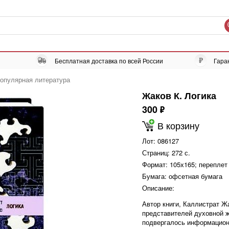
Бесплатная доставка по всей России
Гара
опулярная литература
Жаков К. Логика
300
ф
В корзину
Лот:
086127
Страниц:
272 с.
Формат:
105х165; переплет
Бумага:
офсетная бумага
Описание:
Автор книги, Каллистрат Ж
представителей духовной ж
подвергалось информационн