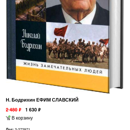
Н. Бодрихин ЕФИМ СЛАВСКИЙ
2 480
1 630
ф
ф
В корзину
Лот:
2-272971