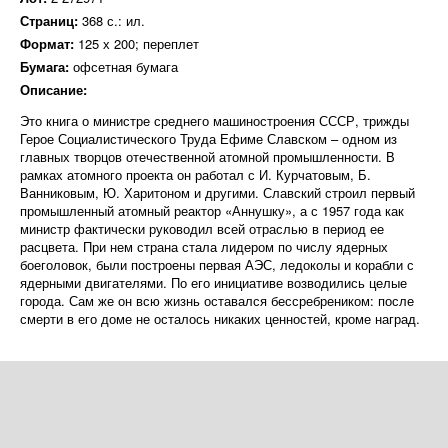
Страниц:
368 с.: ил.
Формат:
125 х 200; переплет
Бумага:
офсетная бумага
Описание:
Это книга о министре среднего машиностроения СССР, трижды
Герое Социалистического Труда Ефиме Славском – одном из
главных творцов отечественной атомной промышленности. В
рамках атомного проекта он работал с И. Курчатовым, Б.
Ванниковым, Ю. Харитоном и другими. Славский строил первый
промышленный атомный реактор «Аннушку», а с 1957 года как
министр фактически руководил всей отраслью в период ее
расцвета. При нем страна стала лидером по числу ядерных
боеголовок, были построены первая АЭС, ледоколы и корабли с
ядерными двигателями. По его инициативе возводились целые
города. Сам же он всю жизнь оставался бессребреником: после
смерти в его доме не осталось никаких ценностей, кроме наград.