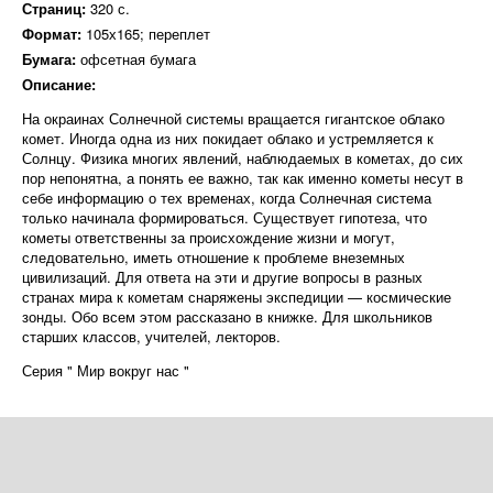
Страниц:
320 с.
Формат:
105х165; переплет
Бумага:
офсетная бумага
Описание:
На окраинах Солнечной системы вращается гигантское облако
комет. Иногда одна из них покидает облако и устремляется к
Солнцу. Физика многих явлений, наблюдаемых в кометах, до сих
пор непонятна, а понять ее важно, так как именно кометы несут в
себе информацию о тех временах, когда Солнечная система
только начинала формироваться. Существует гипотеза, что
кометы ответственны за происхождение жизни и могут,
следовательно, иметь отношение к проблеме внеземных
цивилизаций. Для ответа на эти и другие вопросы в разных
странах мира к кометам снаряжены экспедиции — космические
зонды. Обо всем этом рассказано в книжке. Для школьников
старших классов, учителей, лекторов.
Серия " Мир вокруг нас "