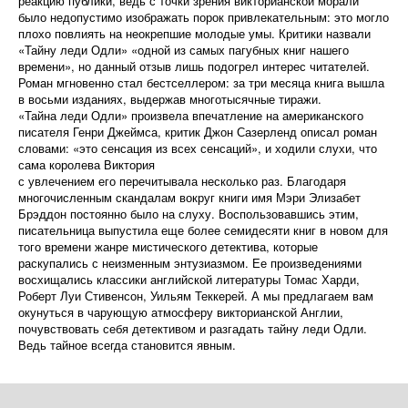
реакцию публики, ведь с точки зрения викторианской морали
было недопустимо изображать порок привлекательным: это могло
плохо повлиять на неокрепшие молодые умы. Критики назвали
«Тайну леди Одли» «одной из самых пагубных книг нашего
времени», но данный отзыв лишь подогрел интерес читателей.
Роман мгновенно стал бестселлером: за три месяца книга вышла
в восьми изданиях, выдержав многотысячные тиражи.
«Тайна леди Одли» произвела впечатление на американского
писателя Генри Джеймса, критик Джон Сазерленд описал роман
словами: «это сенсация из всех сенсаций», и ходили слухи, что
сама королева Виктория
с увлечением его перечитывала несколько раз. Благодаря
многочисленным скандалам вокруг книги имя Мэри Элизабет
Брэддон постоянно было на слуху. Воспользовавшись этим,
писательница выпустила еще более семидесяти книг в новом для
того времени жанре мистического детектива, которые
раскупались с неизменным энтузиазмом. Ее произведениями
восхищались классики английской литературы Томас Харди,
Роберт Луи Стивенсон, Уильям Теккерей. А мы предлагаем вам
окунуться в чарующую атмосферу викторианской Англии,
почувствовать себя детективом и разгадать тайну леди Одли.
Ведь тайное всегда становится явным.