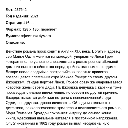
Лот:
237642
Год издания:
2021
Страниц:
416 с.
Формат:
128 х 185; переплет
Бумага:
офсетная бумага
Описание:
Действие романа происходит в Англии XIX века. Богатый вдовец
сэр Майкл Одли женится на молодой гувернантке Люси Грэм,
которая вполне успешно справляется с ролью респектабельной
дамы из высшего общества перед требовательными соседями.
Вскоре после свадьбы с австралийских золотых приисков
возвращается племянник сэра Майкла Роберт со своим другом
Джорджем. Увидев портрет Люси, Роберт сразу же очаровывается
красотой жены своего дяди. На Джорджа девушка с картины тоже
производит сильное впечатление, но совсем по другой причине.
Джордж пытается добиться встречи с новоиспеченной леди
Одли, но вдруг загадочно исчезает… Объединив элементы
детектива, психологического триллера и великосветского романа,
Мэри Элизабет Брэддон сохраняет интригу до самого конца
книги, удерживая внимание читателя в постоянном напряжении.
Опубликованный в 1862 году роман вызвал неоднозначную