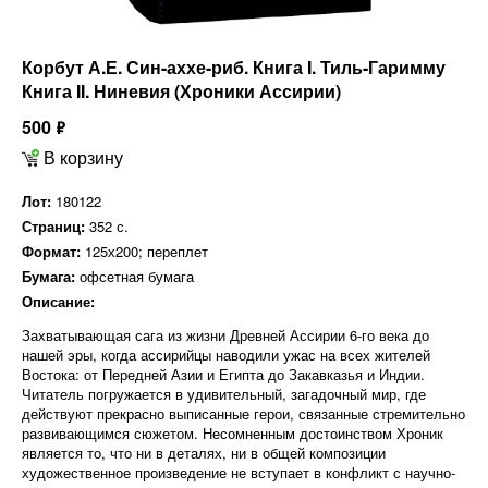
Корбут А.Е. Син-аххе-риб. Книга I. Тиль-Гаримму
Книга II. Ниневия (Хроники Ассирии)
500
ф
В корзину
Лот:
180122
Страниц:
352 с.
Формат:
125х200; переплет
Бумага:
офсетная бумага
Описание:
Захватывающая сага из жизни Древней Ассирии 6-го века до
нашей эры, когда ассирийцы наводили ужас на всех жителей
Востока: от Передней Азии и Египта до Закавказья и Индии.
Читатель погружается в удивительный, загадочный мир, где
действуют прекрасно выписанные герои, связанные стремительно
развивающимся сюжетом. Несомненным достоинством Хроник
является то, что ни в деталях, ни в общей композиции
художественное произведение не вступает в конфликт с научно-