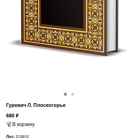
Гуревич Л. Плоскогорье
680
ф
В корзину
Лот:
213912