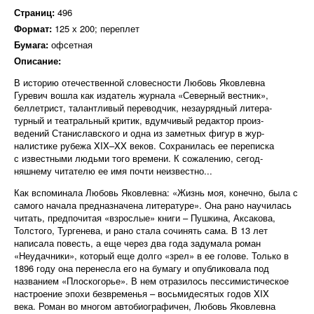
Страниц:
496
Формат:
125 х 200; переплет
Бумага:
офсетная
Описание:
В историю отечественной словесности Любовь Яковлевна
Гуревич вошла как издатель журнала «Северный вестник»,
беллетрист, талантливый переводчик, незаурядный литера-
турный и театральный критик, вдумчивый редактор произ-
ведений Станиславского и одна из заметных фигур в жур-
налистике рубежа XIX–XX веков. Сохранилась ее переписка
с известными людьми того времени. К сожалению, сегод-
няшнему читателю ее имя почти неизвестно...
Как вспоминала Любовь Яковлевна: «Жизнь моя, конечно, была с
самого начала предназначена литературе». Она рано научилась
читать, предпочитая «взрослые» книги – Пушкина, Аксакова,
Толстого, Тургенева, и рано стала сочинять сама. В 13 лет
написала повесть, а еще через два года задумала роман
«Неудачники», который еще долго «зрел» в ее голове. Только в
1896 году она перенесла его на бумагу и опубликовала под
названием «Плоскогорье». В нем отразилось пессимистическое
настроение эпохи безвременья – восьмидесятых годов XIX
века. Роман во многом автобиографичен, Любовь Яковлевна