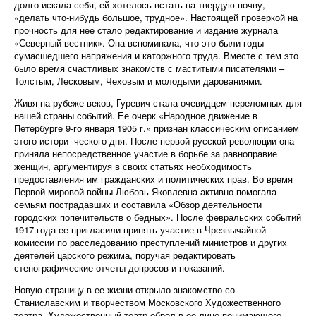
долго искала себя, ей хотелось встать на твердую почву,
«делать что-нибудь большое, трудное». Настоящей проверкой на
прочность для нее стало редактирование и издание журнала
«Северный вестник». Она вспоминала, что это были годы
сумасшедшего напряжения и каторжного труда. Вместе с тем это
было время счастливых знакомств с маститыми писателями –
Толстым, Лесковым, Чеховым и молодыми дарованиями.
Живя на рубеже веков, Гуревич стала очевидцем переломных для
нашей страны событий. Ее очерк «Народное движение в
Петербурге 9-го января 1905 г.» признан классическим описанием
этого истори- ческого дня. После первой русской революции она
приняла непосредственное участие в борьбе за равноправие
женщин, аргументируя в своих статьях необходимость
предоставления им гражданских и политических прав. Во время
Первой мировой войны Любовь Яковлевна активно помогала
семьям пострадавших и составила «Обзор деятельности
городских попечительств о бедных». После февральских событий
1917 года ее пригласили принять участие в Чрезвычайной
комиссии по расследованию преступлений министров и других
деятелей царского режима, поручая редактировать
стенографические отчеты допросов и показаний.
Новую страницу в ее жизни открыло знакомство со
Станиславским и творчеством Московского Художественного
театра. Художественный театр обрел в ее лице понимающего,