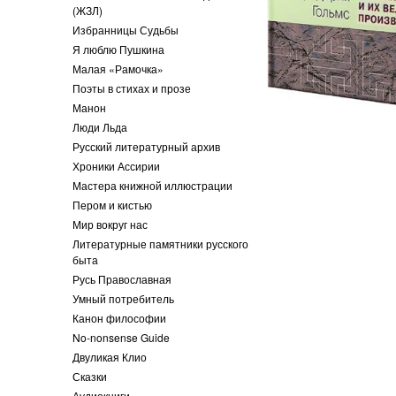
(ЖЗЛ)
Избранницы Судьбы
Я люблю Пушкина
Малая «Рамочка»
Поэты в стихах и прозе
Манон
Люди Льда
Русский литературный архив
Хроники Ассирии
Мастера книжной иллюстрации
Пером и кистью
Мир вокруг нас
Литературные памятники русского
быта
Русь Православная
Умный потребитель
Канон философии
No-nonsense Guide
Двуликая Клио
Сказки
Аудиокниги