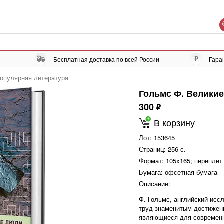
Бесплатная доставка по всей России
Гара
опулярная литература
Гольмс Ф. Великие
300
ф
В корзину
Лот:
153645
Страниц:
256 с.
Формат:
105х165; переплет
Бумага:
офсетная бумага
Описание:
Ф. Гольмс, английский исс
труд знаменитым достижени
являющиеся для современн