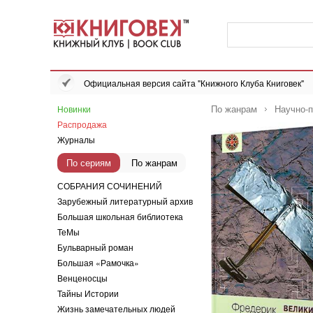
Официальная версия сайта "Книжного Клуба Книговек"
По жанрам
Научно-п
Новинки
Распродажа
Журналы
По сериям
По жанрам
СОБРАНИЯ СОЧИНЕНИЙ
Зарубежный литературный архив
Большая школьная библиотека
ТеМы
Бульварный роман
Большая «Рамочка»
Венценосцы
Тайны Истории
Жизнь замечательных людей