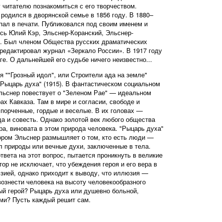
читателю познакомиться с его творчеством.
родился в дворянской семье в 1856 году. В 1880–
упал в печати. Публиковался под своим именем и
сь Юлий Кэр, Эльснер-Коранский, Эльснер-
в. Был членом Общества русских драматических
 редактировал журнал «Зеркало России». В 1917 году
е. О дальнейшей его судьбе ничего неизвестно...
я ""Грозный идол", или Строители ада на земле"
 "Рыцарь духа" (1915). В фантастическом социальном
льснер повествует о "Зеленом Рае" — идеальном
ах Кавказа. Там в мире и согласии, свободе и
порченные, гордые и веселые. В их головах —
да и совесть. Однако золотой век любого общества
ра, виновата в этом природа человека. "Рыцарь духа"
ором Эльснер размышляет о том, кто есть люди —
 природы или вечные духи, заключенные в тела.
твета на этот вопрос, пытается проникнуть в великие
ор не исключает, что убеждения героя и его вера в
зией, однако приходит к выводу, что иллюзия —
вознести человека на высоту человекообразного
ный герой? Рыцарь духа или душевно больной,
и? Пусть каждый решит сам.