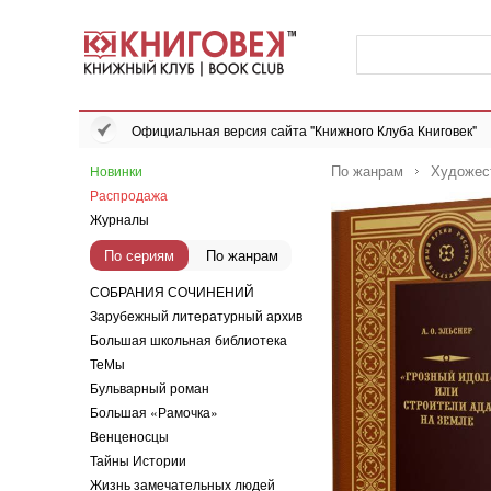
Официальная версия сайта "Книжного Клуба Книговек"
По жанрам
Художес
Новинки
Распродажа
Журналы
По сериям
По жанрам
СОБРАНИЯ СОЧИНЕНИЙ
Зарубежный литературный архив
Большая школьная библиотека
ТеМы
Бульварный роман
Большая «Рамочка»
Венценосцы
Тайны Истории
Жизнь замечательных людей