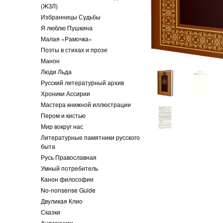
(ЖЗЛ)
Избранницы Судьбы
Я люблю Пушкина
Малая «Рамочка»
Поэты в стихах и прозе
Манон
Люди Льда
Русский литературный архив
Хроники Ассирии
Мастера книжной иллюстрации
Пером и кистью
Мир вокруг нас
Литературные памятники русского
быта
Русь Православная
Умный потребитель
Канон философии
No-nonsense Guide
Двуликая Клио
Сказки
Аудиокниги