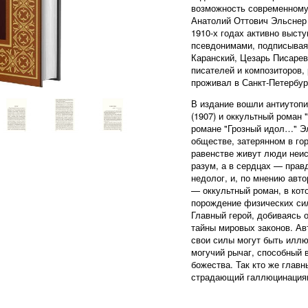
возможность современному 
Анатолий Оттович Эльснер 
1910-х годах активно выст
псевдонимами, подписывая
Каранский, Цезарь Писаре
писателей и композиторов,
проживал в Санкт-Петербург
В издание вошли антиутопи
(1907) и оккультный роман
романе "Грозный идол…" Э
обществе, затерянном в гор
равенстве живут люди неис
разум, а в сердцах — прав
недолог, и, по мнению авто
— оккультный роман, в кот
порождение физических сил
Главный герой, добиваясь о
тайны мировых законов. Авт
свои силы могут быть иллю
могучий рычаг, способный 
божества. Так кто же глав
страдающий галлюцинациям