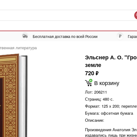
Бесплатная доставка по всей России
Гара
твенная литература
Эльснер А. О. "Гр
земле
720
ф
В корзину
Лот:
206211
Страниц:
480 с.
Формат:
125 х 200; перепле
Бумага:
офсетная бумага
Описание:
Произведения Анатолия Эль
издавались лишь при жизни