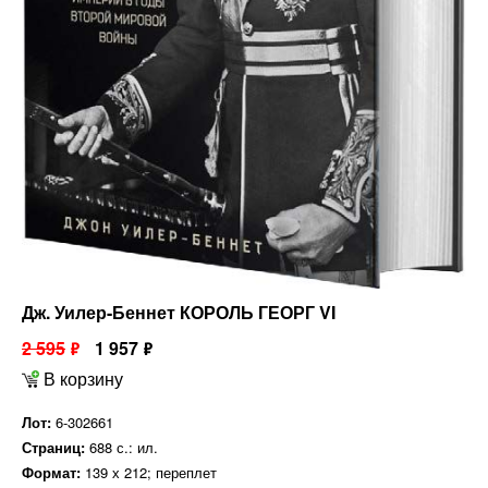
Дж. Уилер-Беннет КОРОЛЬ ГЕОРГ VI
2 595
1 957
ф
ф
В корзину
Лот:
6-302661
Страниц:
688 с.: ил.
Формат:
139 х 212; переплет