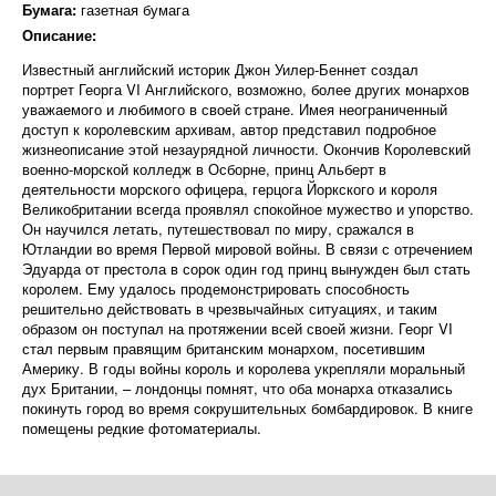
Бумага:
газетная бумага
Описание:
Известный английский историк Джон Уилер-Беннет создал
портрет Георга VI Английского, возможно, более других монархов
уважаемого и любимого в своей стране. Имея неограниченный
доступ к королевским архивам, автор представил подробное
жизнеописание этой незаурядной личности. Окончив Королевский
военно-морской колледж в Осборне, принц Альберт в
деятельности морского офицера, герцога Йоркского и короля
Великобритании всегда проявлял спокойное мужество и упорство.
Он научился летать, путешествовал по миру, сражался в
Ютландии во время Первой мировой войны. В связи с отречением
Эдуарда от престола в сорок один год принц вынужден был стать
королем. Ему удалось продемонстрировать способность
решительно действовать в чрезвычайных ситуациях, и таким
образом он поступал на протяжении всей своей жизни. Георг VI
стал первым правящим британским монархом, посетившим
Америку. В годы войны король и королева укрепляли моральный
дух Британии, – лондонцы помнят, что оба монарха отказались
покинуть город во время сокрушительных бомбардировок. В книге
помещены редкие фотоматериалы.