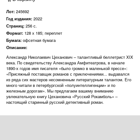
Лот:
245692
Год издания:
2022
Страниц:
256 с.
Формат:
128 х 185; переплет
Бумага:
офсетная бумага
Описание:
Александр Николаевич Цеханович – талантливый беллетрист XIX
века. По свидетельству Александра Амфитеатрова, в начале
1890-х годов имя писателя «было громко в маленькой прессе»:
«Присяжный поставщик романов с приключениями... выдавался
из ряда сих мастеров несомненным литературным талантом. Его
много читали в петербургской «полуинтеллигенции» и по
железным дорогам». Мы предлагаем вашему вниманию
увлекательную книгу Цехановича «Русский Рокамболь» –
настоящий старинный русский детективный роман.