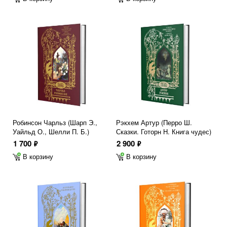
Робинсон Чарльз (Шарп Э.,
Рэкхем Артур (Перро Ш.
Уайльд О., Шелли П. Б.)
Сказки. Готорн Н. Книга чудес)
1 700
2 900
ф
ф
В корзину
В корзину