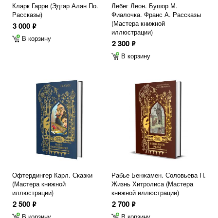
Кларк Гарри (Эдгар Алан По.
Лебег Леон. Бушор М.
Рассказы)
Фиалочка. Франс А. Рассказы
(Мастера книжной
3 000
ф
иллюстрации)
В корзину
2 300
ф
В корзину
Офтердингер Карл. Сказки
Рабье Бенжамен. Соловьева П.
(Мастера книжной
Жизнь Хитролиса (Мастера
иллюстрации)
книжной иллюстрации)
2 500
2 700
ф
ф
В корзину
В корзину