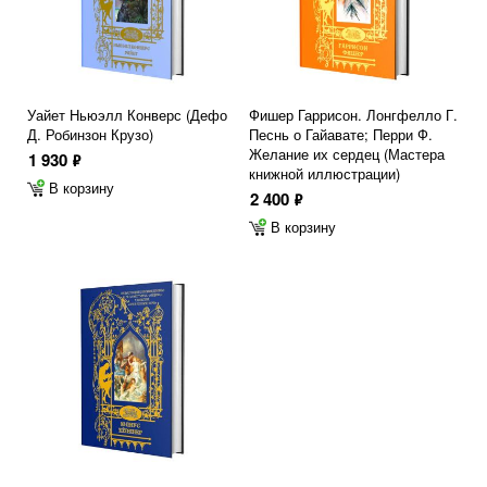
Уайет Ньюэлл Конверс (Дефо
Фишер Гаррисон. Лонгфелло Г.
Д. Робинзон Крузо)
Песнь о Гайавате; Перри Ф.
Желание их сердец (Мастера
1 930
ф
книжной иллюстрации)
В корзину
2 400
ф
В корзину