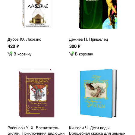
Дубов Ю. Лахезис
Дежнев Н. Пришелец
420
300
ф
ф
В корзину
В корзину
Робинсон У. Х. Воспитатель
Кингсли Ч. Дети воды.
Билли. Приключения дядюшки
Волшебная сказка для земных