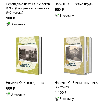
Персидские поэты X-XV веков.
Нагибин Ю. Чистые пруды
В 3 т. (Народная поэтическая
900
ф
библиотека)
В корзину
900
ф
В корзину
Нагибин Ю. Книга детства
Нагибин Ю. Вечные спутники.
В 2 томах
600
ф
1 100
ф
В корзину
В корзину