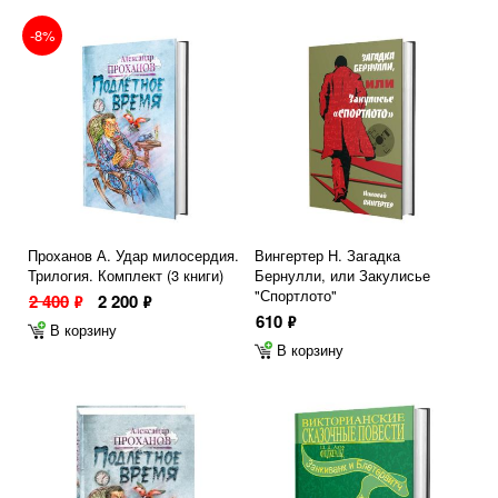
-8%
Проханов А. Удар милосердия.
Вингертер Н. Загадка
Трилогия. Комплект (3 книги)
Бернулли, или Закулисье
"Спортлото"
2 400
2 200
ф
ф
610
ф
В корзину
В корзину