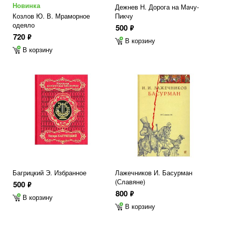
Новинка
Дежнев Н. Дорога на Мачу-
Козлов Ю. В. Мраморное
Пикчу
одеяло
500
ф
720
ф
В корзину
В корзину
Багрицкий Э. Избранное
Лажечников И. Басурман
(Славяне)
500
ф
800
ф
В корзину
В корзину