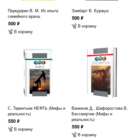
Передерин В. М. Из опыта
Зомбарт В. Буржуа
семейного врача.
500
ф
500
ф
В корзину
В корзину
С. Терентьев НЕФТЬ (Мифы и
Ванюков Д., Шафоростова В.
реальность)
Бессмертие (Мифы и
реальность)
550
ф
550
ф
В корзину
В корзину