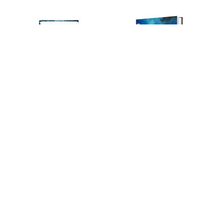
Ванюков Д. Имперские проекты
Бартольд В. Ислам
500
600
ф
ф
В корзину
В корзину