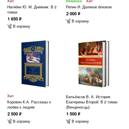
Хит
Новинка
Хит
Нагибин Ю. М. Дневник. В 2
Репин И. Далекое близкое
томах
2 000
ф
1 650
ф
В корзину
В корзину
Хит
Бильбасов В. А. История
Коровин К.А. Рассказы о
Екатерины Второй: В 2 томах
любви к людям
(Венценосцы)
2 500
1 500
ф
ф
В корзину
В корзину